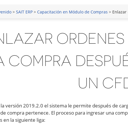
venido
>
SAIT ERP
>
Capacitación en Módulo de Compras
> Enlazar orde
NLAZAR ORDENES
A COMPRA DESPU
UN CFD
e la versión 2019.2.0 el sistema le permite después de car
de compra pertenece. El proceso para ingresar una compra
en la siguiente liga: