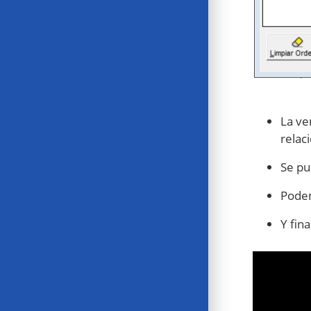
La ve
relac
Se pu
Podem
Y fin