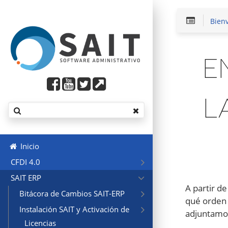
Bien
E
L
Inicio
CFDI 4.0
SAIT ERP
A partir d
Bitácora de Cambios SAIT-ERP
qué orden 
Instalación SAIT y Activación de
adjuntamos 
Licencias