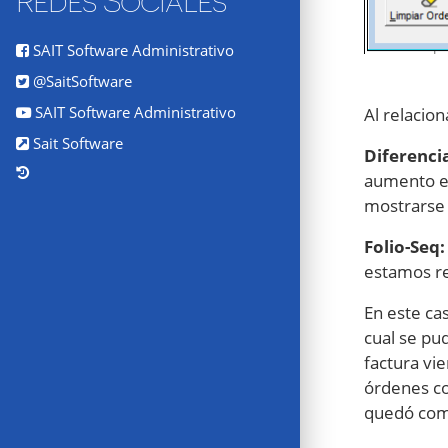
Redes Sociales
SAIT Software Administrativo
@SaitSoftware
SAIT Software Administrativo
Al relacio
Sait Software
Diferenci
aumento en
mostrarse a
Folio-Seq:
estamos re
En este ca
cual se pu
factura vi
órdenes co
quedó comp