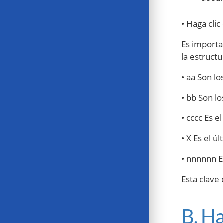
• Haga clic
Es import
la estruct
• aa Son lo
• bb Son lo
• cccc Es 
• X Es el ú
• nnnnnn E
Esta clave
B. H