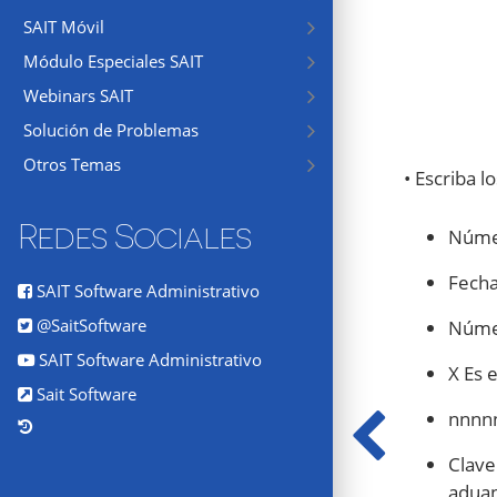
SAIT Móvil
Módulo Especiales SAIT
Webinars SAIT
Solución de Problemas
Otros Temas
• Escriba l
Redes Sociales
Númer
Fecha
SAIT Software Administrativo
@SaitSoftware
Númer
SAIT Software Administrativo
X Es 
Sait Software
nnnnn
Clave
adua