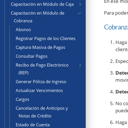
En ese mom
Capacitación en Módulo de Caja
Para poder 
Capacitación en Módulo de
Cobranza
Cobranza
Abonos
Registrar Pagos de los Clientes
Haga 
Captura Masiva de Pagos
client
Consultar Pagos
Espec
Recibo de Pago Electrónico
Detec
(REP)
movi
Generar Póliza de Ingreso
Actualizar Vencimientos
Detec
Cargos
No co
Cancelación de Anticipos y
puede
Notas de Crédito
Haga 
Estado de Cuenta