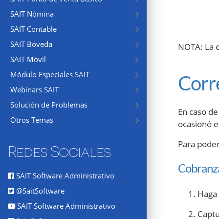
SAIT Nómina
SAIT Contable
SAIT Bóveda
NOTA: La c
SAIT Móvil
Módulo Especiales SAIT
Corr
Webinars SAIT
Solución de Problemas
En caso de
Otros Temas
ocasionó e
Para poder 
Redes Sociales
Cobranza
SAIT Software Administrativo
@SaitSoftware
Haga 
SAIT Software Administrativo
Captu