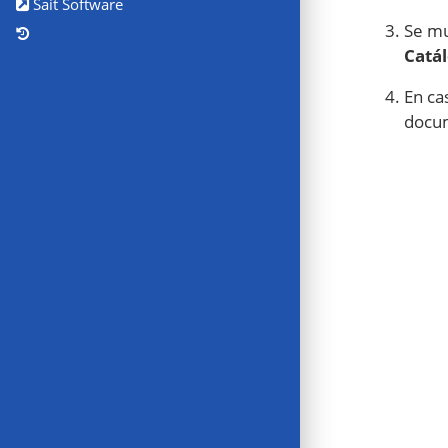
Sait Software
Se mu
Catá
En ca
docum