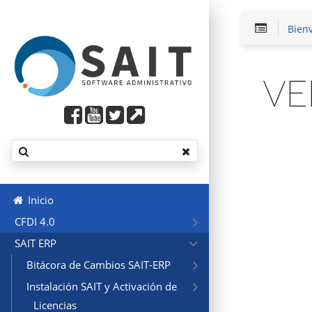
Bien
VE
Inicio
CFDI 4.0
SAIT ERP
Bitácora de Cambios SAIT-ERP
Instalación SAIT y Activación de
Licencias