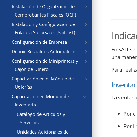
Instalación de Organizador de
Comprobantes Fiscales (OCF)
Instalación y Configuración de
Indica
Enlace a Sucursales (SaitDist)
Configuración de Empresa
En SAIT se
Definir Respaldos Automáticos
una manera
Configuración de Miniprinters y
Para realiz
Cajón de Dinero
Capacitación en el Módulo de
Inventar
Utilerías
Capacitación en Módulo de
La ventana 
Inventario
Por cl
Catálogo de Artículos y
Servicios
Por l
Unidades Adicionales de