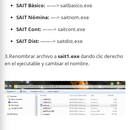
SAIT Básico:
——> saitbasico.exe
SAIT Nómina:
—-> saitnom.exe
SAIT Cont:
——-> saitcont.exe
SAIT Dist:
——–> saitdist.exe
3.Renombrar archivo a
sait1.exe
dando clic derecho
en el ejecutable y cambiar el nombre.