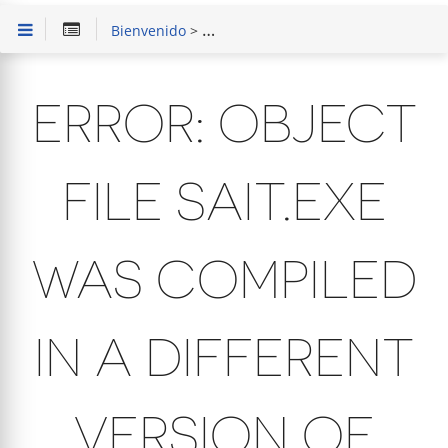
Bienvenido
>
Solución de Problemas
> Error: Objec
ERROR: OBJECT
FILE SAIT.EXE
WAS COMPILED
IN A DIFFERENT
VERSION OF