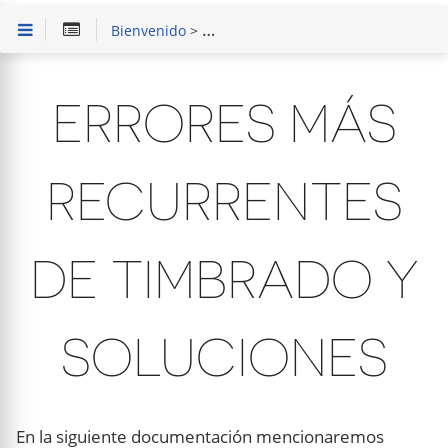
Bienvenido
>
Solución de Problemas
> Errores más
ERRORES MÁS
RECURRENTES
DE TIMBRADO Y
SOLUCIONES
En la siguiente documentación mencionaremos