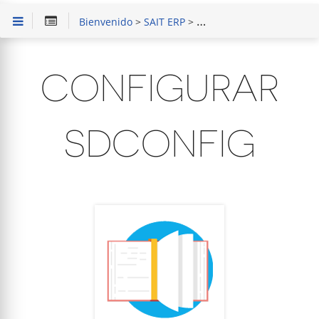
Bienvenido
>
SAIT ERP
>
Instalación y Configuració
CONFIGURAR
SDCONFIG