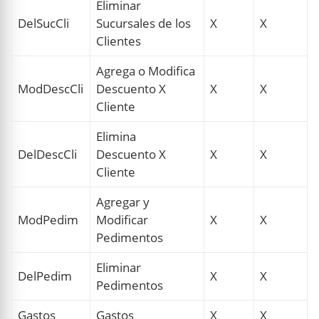
Eliminar
DelSucCli
Sucursales de los
X
X
Clientes
Agrega o Modifica
ModDescCli
Descuento X
X
X
Cliente
Elimina
DelDescCli
Descuento X
X
X
Cliente
Agregar y
ModPedim
Modificar
X
X
Pedimentos
Eliminar
DelPedim
X
X
Pedimentos
Gastos
Gastos
X
X