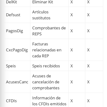
DelKit
Eliminar Kit
X
X
Artículos
Defsust
X
X
sustitutos
Comprobantes de
PagosDig
X
X
REPS
Facturas
CxcPagoDig
relacionadas en
X
X
cada REP
Speis
Speis recibidos
X
X
Acuses de
AcusesCanc
cancelación de
X
X
comprobantes
Información de
CFDIs
X
X
los CFDIs emitidos