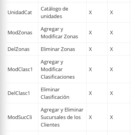
Catálogo de
UnidadCat
X
X
unidades
Agregar y
ModZonas
X
X
Modificar Zonas
DelZonas
Eliminar Zonas
X
X
Agregar y
ModClasc1
Modificar
X
X
Clasificaciones
Eliminar
DelClasc1
X
X
Clasificación
Agregar y Eliminar
ModSucCli
Sucursales de los
X
X
Clientes