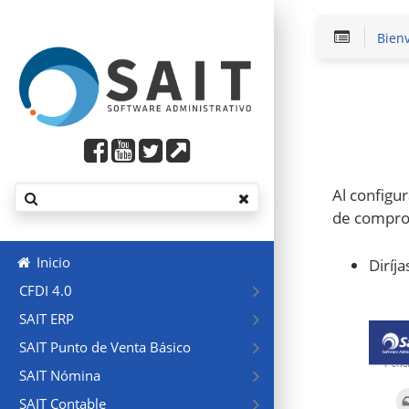
Bien
Al configu
de comprob
Inicio
Diríj
CFDI 4.0
SAIT ERP
SAIT Punto de Venta Básico
SAIT Nómina
SAIT Contable