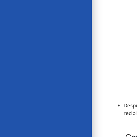
Despu
recib