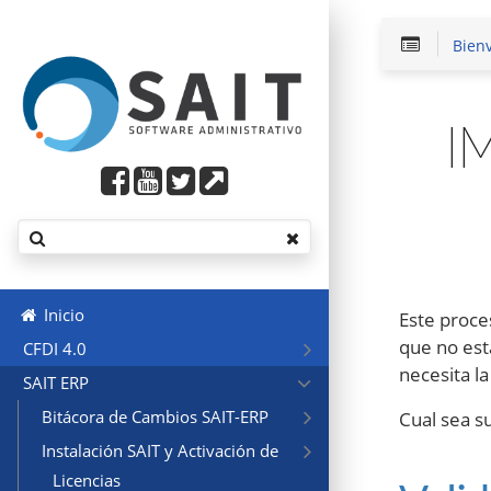
Bien
I
Inicio
Este proce
que no est
CFDI 4.0
necesita l
SAIT ERP
Bitácora de Cambios SAIT-ERP
Cual sea s
Instalación SAIT y Activación de
Licencias