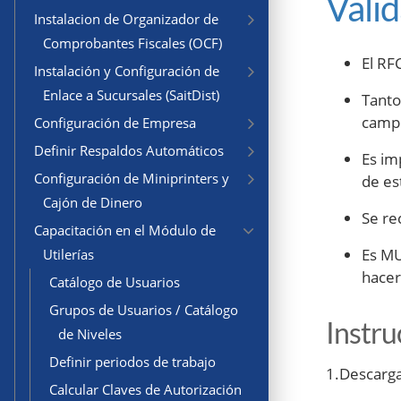
Vali
Instalacion de Organizador de
Comprobantes Fiscales (OCF)
El RF
Instalación y Configuración de
Enlace a Sucursales (SaitDist)
Tanto
camp
Configuración de Empresa
Definir Respaldos Automáticos
Es im
Configuración de Miniprinters y
de es
Cajón de Dinero
Se re
Capacitación en el Módulo de
Es MU
Utilerías
hacer
Catálogo de Usuarios
Grupos de Usuarios / Catálogo
Instru
de Niveles
Definir periodos de trabajo
1.Descarga
Calcular Claves de Autorización