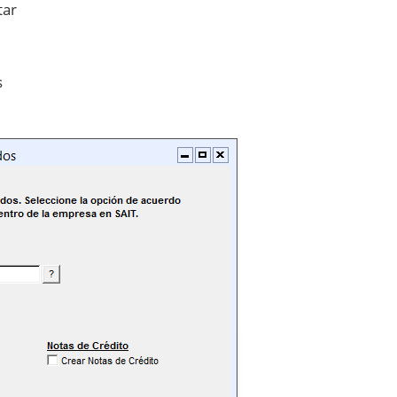
tar
s