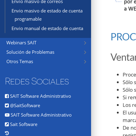
Envio masivo de correos
Envio masivo de estado de cuenta
programable
Envio manual de estado de cuenta
PROC
Webinars SAIT
Solución de Problemas
Ventan
Otros Temas
Proce
Redes Sociales
Sólo 
Sólo 
SAIT Software Administrativo
Si re
Los r
@SaitSoftware
El us
SAIT Software Administrativo
marc
Sait Software
De no
regis