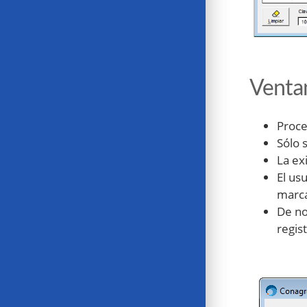
Ventan
Proce
Sólo 
La ex
El us
marc
De no
regis