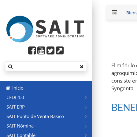
Bien
El módulo 
agroquímic
consiste e
Syngenta
Inicio
CFDI 4.0
BENE
SAIT ERP
SAIT Punto de Venta Básico
SAIT Nómina
SAIT Contable