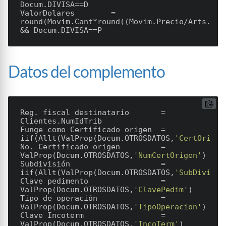
ValorDolares
        = 
round(Movim.Cant*round((Movim.Precio/Arts.Equ
Datos del complemento
Reg. fiscal destinatario       = 
Clientes.NumIdTrib

Funge como Certificado origen  = 
iif(Allt(ValProp(Docum.OTROSDATOS,
'CertOrigen
No. Certificado origen         = 
ValProp(Docum.OTROSDATOS,
'NumCertOrigen'
)

Subdivisión                    = 
iif(Allt(ValProp(Docum.OTROSDATOS,
'SubDivisio
Clave pedimento                = 
ValProp(Docum.OTROSDATOS,
'ClavePedim'
)

Tipo de operación              = 
ValProp(Docum.OTROSDATOS,
'TipoOperacion'
)

Clave Incoterm                 = 
ValProp(Docum.OTROSDATOS,
'IncoTerm'
)
