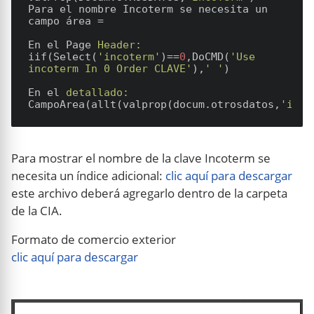
Para el nombre Incoterm se necesita un 
campo área =

En el Page 
Header:
iif(Select(
'incoterm'
)==
0
,DoCMD(
'Use 
incoterm In 0 Order CLAVE'
),
' '
) 

En el 
detallado:
CampoArea(allt(valprop(docum.otrosdatos,
'inco
Para mostrar el nombre de la clave Incoterm se
necesita un índice adicional:
clic aquí para descargar
este archivo deberá agregarlo dentro de la carpeta
de la CIA.
Formato de comercio exterior
clic aquí para descargar