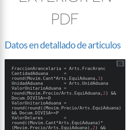
PDF
Datos en detallado de articulos
FraccionArancelaria
CantidadAduana
      = 
round(Movim.Cant*Arts.EquiAduana,
3
UnidadAduana
ValorUnitarioAduana
 = 
round(Movim.Precio/Arts.EquiAduana,
2
) && 
ValorUnitarioAduana
 = 
round(round((Movim.Precio/Arts.EquiAduana)/Do
ValorDolares
        = 
round((Movim.Cant*Arts.EquiAduana)*
(Movim.Precio/Arts.EquiAduana),
2
) && 