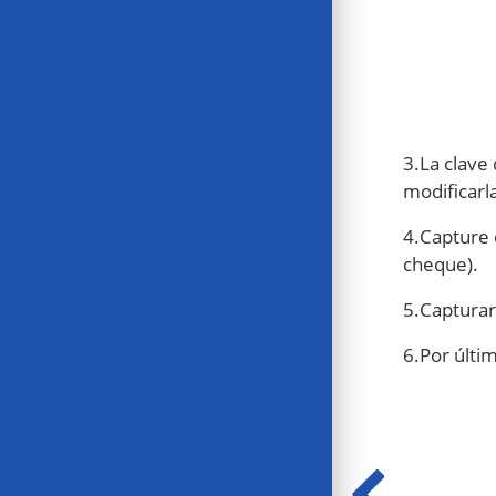
3.La clave 
modificarla
4.Capture 
cheque).
5.Capturar 
6.Por últim