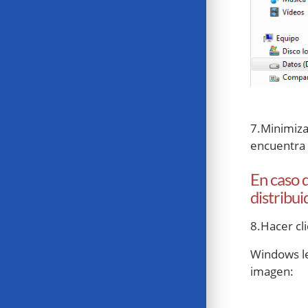
7.Minimiza
encuentra
En caso d
distribu
8.Hacer cl
Windows le
imagen: