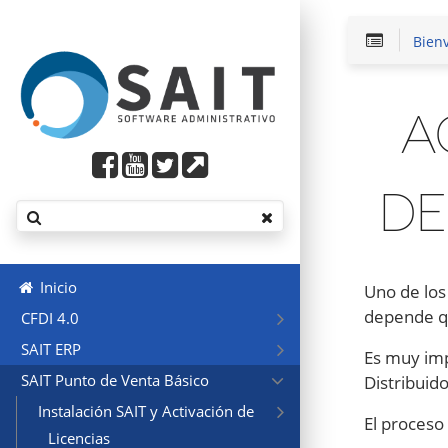
Bien
A
DE
Inicio
Uno de los
depende qu
CFDI 4.0
SAIT ERP
Es muy imp
SAIT Punto de Venta Básico
Distribuid
Instalación SAIT y Activación de
El proceso 
Licencias