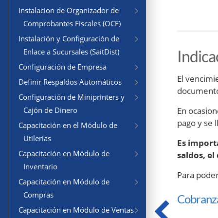
Instalacion de Organizador de
Comprobantes Fiscales (OCF)
Instalación y Configuración de
Indica
Enlace a Sucursales (SaitDist)
Configuración de Empresa
El vencimi
Definir Respaldos Automáticos
documento y
Configuración de Miniprinters y
En ocasion
Cajón de Dinero
pago y se 
Capacitación en el Módulo de
Utilerías
Es import
Capacitación en Módulo de
saldos, e
Inventario
Para poder
Capacitación en Módulo de
Compras
Cobranza
Capacitación en Módulo de Ventas