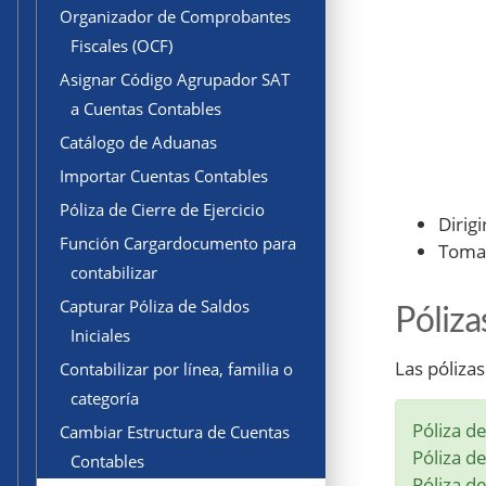
Organizador de Comprobantes
Fiscales (OCF)
Asignar Código Agrupador SAT
a Cuentas Contables
Catálogo de Aduanas
Importar Cuentas Contables
Póliza de Cierre de Ejercicio
Dirig
Función Cargardocumento para
Tomar
contabilizar
Capturar Póliza de Saldos
Póliza
Iniciales
Las póliza
Contabilizar por línea, familia o
categoría
Póliza d
Cambiar Estructura de Cuentas
Póliza d
Contables
Póliza d