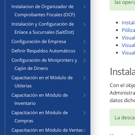
las oper
Instalacion de Organizador de
Comprobantes Fiscales (OCF)
Insta
Instalación y Configuración de
Póliz
Enlace a Sucursales (SaitDist)
Visua
Configuración de Empresa
Visua
Definir Respaldos Automáticos
Visua
Configuración de Miniprinters y
Cajón de Dinero
Instal
Capacitación en el Módulo de
Con el obj
Utilerías
Administrat
Capacitación en Módulo de
datos dich
Inventario
Capacitación en Módulo de
La descar
Compras
Capacitación en Módulo de Ventas