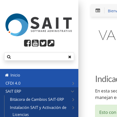
Bien
VA
Inicio
Indica
CFDI 4.0
En esta se
SAIT ERP
manejan en
Bitácora de Cambios SAIT-ERP
Instalación SAIT y Activación de
Esto con 
Licencias