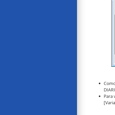
Como 
DIARI
Para 
[Vari