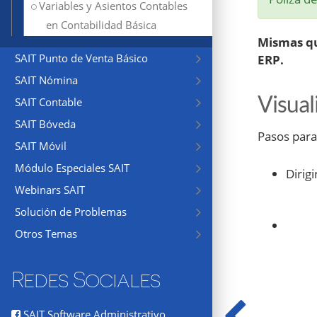
Variables y Asientos Contables
en Contabilidad Básica
Mismas qu
SAIT Punto de Venta Básico
ERP.
SAIT Nómina
Visual
SAIT Contable
SAIT Bóveda
Pasos para
SAIT Móvil
Módulo Especiales SAIT
Dirig
Webinars SAIT
Solución de Problemas
Otros Temas
Redes Sociales
SAIT Software Administrativo