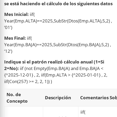
se está haciendo el cálculo de los siguientes datos
Mes Inicial:
iif(
Year(Emp.ALTA)==2025,SubStr(Dtos(Emp.ALTA),5,2) ,
‘01’)
Mes Final:
iif(
Year(Emp.BAJA)==2025,SubStr(Dtos(Emp.BAJA),5,2) ,
‘12’)
Indique si el patrón realizó cálculo anual (1=Si
2=No):
iif (not Empty(Emp.BAJA) and Emp.BAJA <
{^2025-12-01} , 2, iif(Emp.ALTA > {^2025-01-01} , 2,
iif(Con(257) >= 2, 2, 1)) )
No. de
Descripción
Comentarios Sob
Concepto
iif(