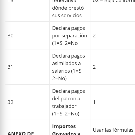
15
federativa
02 = Baja Califor
dónde prestó
sus servicios
Declara pagos
30
por separación
2
(1=Si 2=No
Declara pagos
asimilados a
31
2
salarios (1=Si
2=No)
Declara pagos
del patron a
32
1
trabajador
(1=Si 2=No)
Importes
Usar las fórmulas
ANEXO DE
Gravados y