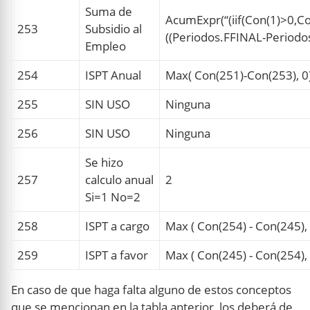
Suma de
AcumExpr(“(iif(Con(1)>0,C
253
Subsidio al
((Periodos.FFINAL-Periodos
Empleo
254
ISPT Anual
Max( Con(251)-Con(253), 0
255
SIN USO
Ninguna
256
SIN USO
Ninguna
Se hizo
257
calculo anual
2
Si=1 No=2
258
ISPT a cargo
Max ( Con(254) - Con(245), 
259
ISPT a favor
Max ( Con(245) - Con(254), 
En caso de que haga falta alguno de estos conceptos
que se mencionan en la tabla anterior, los deberá de