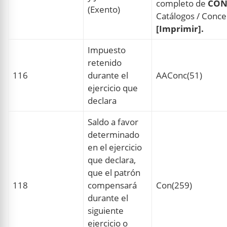
completo de
CON
(Exento)
Catálogos / Concep
[Imprimir].
Impuesto
retenido
116
durante el
AAConc(51)
ejercicio que
declara
Saldo a favor
determinado
en el ejercicio
que declara,
que el patrón
118
compensará
Con(259)
durante el
siguiente
ejercicio o