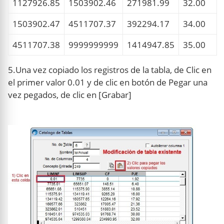
1127926.85
1503902.46
271981.99
32.00
1503902.47
4511707.37
392294.17
34.00
4511707.38
9999999999
1414947.85
35.00
5.Una vez copiado los registros de la tabla, de Clic en
el primer valor 0.01 y de clic en botón de Pegar una
vez pegados, de clic en [Grabar]