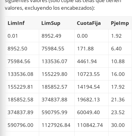
siguientes valores (sólo copie las celas que tienen
valores, excluyendo los encabezados):
LimInf
LimSup
CuotaFija
PjeImp
0.01
8952.49
0.00
1.92
8952.50
75984.55
171.88
6.40
75984.56
133536.07
4461.94
10.88
133536.08
155229.80
10723.55
16.00
155229.81
185852.57
14194.54
17.92
185852.58
374837.88
19682.13
21.36
374837.89
590795.99
60049.40
23.52
590796.00
1127926.84
110842.74
30.00