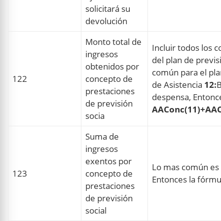
solicitará su
devolución
Monto total de
Incluir todos los
ingresos
del plan de previs
obtenidos por
común para el plan
122
concepto de
de Asistencia
12:
B
prestaciones
despensa, Entonce
de previsión
AAConc(11)+AAC
socia
Suma de
ingresos
exentos por
Lo mas común es i
123
concepto de
Entonces la fórmu
prestaciones
de previsión
social