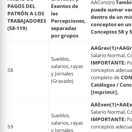
AAConc(n)
Tambié
PAGOS DEL
Exentos de
puede sumar var
PATRÓN A LOS
las
dentro de un mis
TRABAJADORES
Percepciones,
conceptos en un
(58-119)
separadas
Conceptos 58 y 
por grupos
AAGrav(1)+AAGr
Salario Normal, C
Sueldos,
IMPORTANTE:
Pa
salarios, rayas
58
conceptos adecuad
y Jornales
completo de
CON
(Gravado)
Catálogos / Conc
[Imprimir].
AAExen(1)+AAEx
Salario Normal, C
Sueldos,
IMPORTANTE:
Pa
salarios, rayas
59
conceptos adecuad
y Jornales