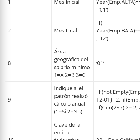
1
Mes Inicial
Year(Emp.ALTA)==
, ‘01’)
iif(
2
Mes Final
Year(Emp.BAJA)==
, ‘12’)
Área
geográfica del
8
‘01’
salario mínimo
1=A 2=B 3=C
Indique si el
iif (not Empty(Em
patrón realizó
9
12-01} , 2, iif(Em
cálculo anual
iif(Con(257) >= 2, 2
(1=Si 2=No)
Clave de la
entidad