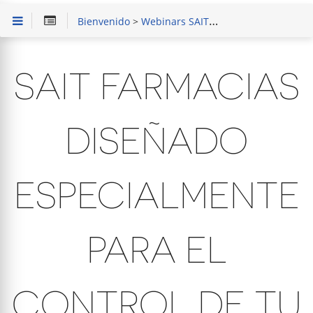
Bienvenido
>
Webinars SAIT
> SAIT Farmacias dise
SAIT FARMACIAS
DISEÑADO
ESPECIALMENTE
PARA EL
CONTROL DE TU