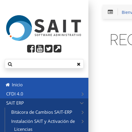
Bien
RE
Inicio
CFDI 4.0
SAIT ERP
Bitácora de Cambios SAIT-ERP
Instalación SAIT y Activación de
Licencias