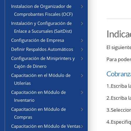
Instalacion de Organizador de
Comprobantes Fiscales (OCF)
Instalación y Configuración de
Indica
Enlace a Sucursales (SaitDist)
Configuración de Empresa
El siguient
Definir Respaldos Automáticos
Configuración de Miniprinters y
Para poder 
Cajón de Dinero
Cobranza
Capacitación en el Módulo de
Utilerías
1.Escriba l
Capacitación en Módulo de
2.Escriba l
Inventario
Capacitación en Módulo de
3.Seleccio
Compras
4.Especifi
Capacitación en Módulo de Ventas