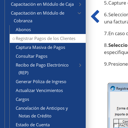
5.Capture 
Capacitación en Módulo de Caja
Capacitación en Módulo de
6.Seleccio
Cobranza
una factur
Abonos
7.En caso 
Registrar Pagos de los Clientes
8.
Selecci
Captura Masiva de Pagos
especifiqu
Consultar Pagos
9.Presione
Recibo de Pago Electrónico
(REP)
Generar Póliza de Ingreso
Actualizar Vencimientos
Cargos
Cancelación de Anticipos y
Notas de Crédito
Estado de Cuenta