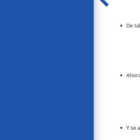
De ta
Ahora
Y se 