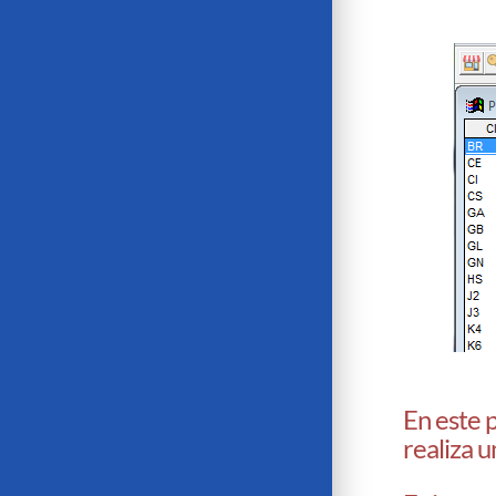
En este 
realiza u