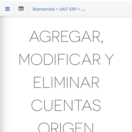
Bienvenido
>
SAIT ERP
>
Capacitación en Módulo 
AGREGAR,
MODIFICAR Y
ELIMINAR
CUENTAS
ORIGEN