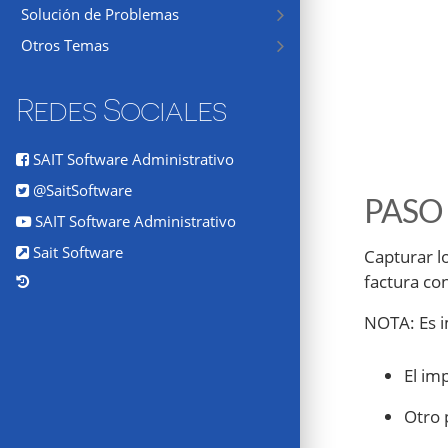
Solución de Problemas
Otros Temas
Redes Sociales
SAIT Software Administrativo
@SaitSoftware
PASO
SAIT Software Administrativo
Sait Software
Capturar l
factura co
NOTA: Es i
El im
Otro 