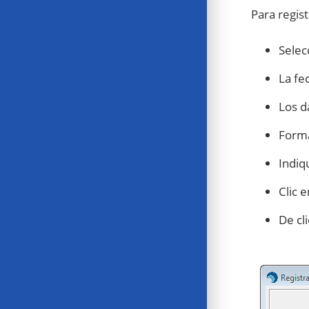
Para regist
Selec
La fe
Los d
Forma
Indiq
Clic 
De cli