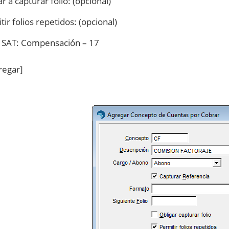
r a capturar folio: (opcional)
tir folios repetidos: (opcional)
 SAT: Compensación – 17
regar]