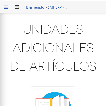
Bienvenido
>
SAIT ERP
>
Capacitación en Módulo d
UNIDADES
ADICIONALES
DE ARTÍCULOS