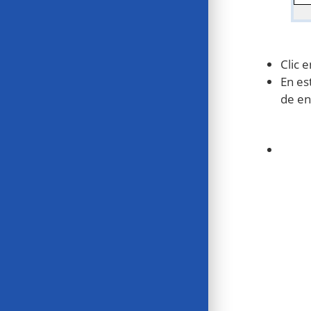
Clic 
En es
de en