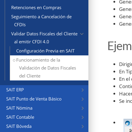
Gener
Retenciones en Compras
Gener
Gener
Seguimiento a Cancelación de
Gener
CFDIs
Validar Datos Fiscales del Cliente
Ejem
al emitir CFDI 4.0
Configuración Previa en SAIT
Funcionamiento de la
Dirig
Validación de Datos Fiscales
En Ti
del Cliente
En e
Conti
SAIT ERP
Hacem
SAIT Punto de Venta Básico
Se in
SAIT Nómina
SAIT Contable
SAIT Bóveda