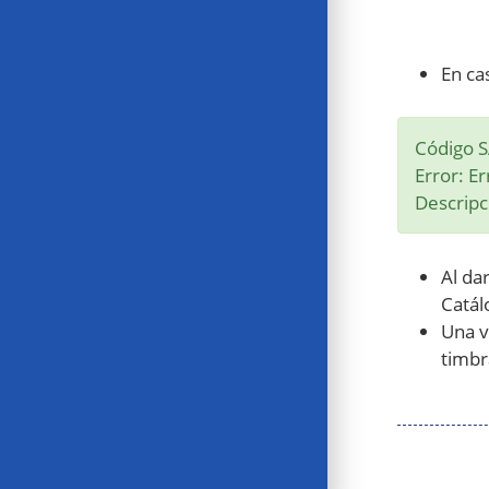
En ca
Código S
Error: E
Descripc
Al da
Catál
Una v
timbr