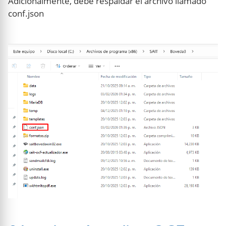
Adicionalmente, debe respaldar el archivo llamado
conf.json