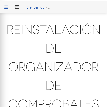
Bienvenido
>
Solución de Problemas
> Reinstalaci
REINSTALACIÓN
DE
ORGANIZADOR
DE
COMPROBATES