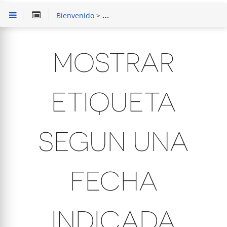
Bienvenido
>
Solución de Problemas
> Mostrar eti
MOSTRAR
ETIQUETA
SEGUN UNA
FECHA
INDICADA