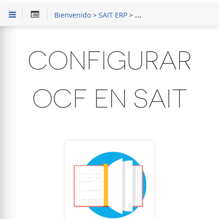
Bienvenido
>
SAIT ERP
>
Instalacion de Organizad
CONFIGURAR
OCF EN SAIT