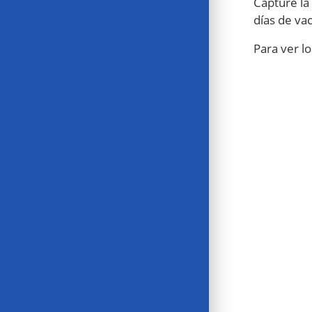
Capture la
días de vac
Para ver l