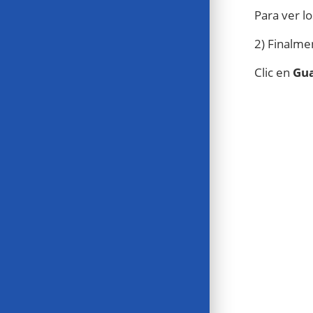
Para ver l
2) Finalmen
Clic en
Gu