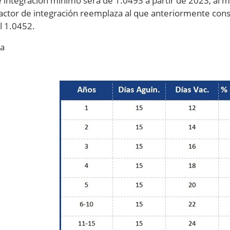
e integración mínimo será de 1.0493 a partir de 2023, al m
factor de integración reemplaza al que anteriormente cons
l 1.0452.
la