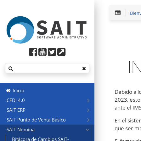
Bien
I
Inicio
Debido a lo
2023, esto
CFDI 4.0
ante el IM
SAIT ERP
SAIT Punto de Venta Básico
En el sist
que ser mo
SAIT Nómina
Bitácora de Cambios SAIT-