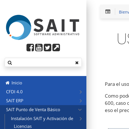
Bien
U
Inicio
Para el uso
CFDI 4.0
Como podem
SAIT ERP
600, caso c
SAIT Punto de Venta Básico
eso el prec
Instalación SAIT y Activación de
Licencias