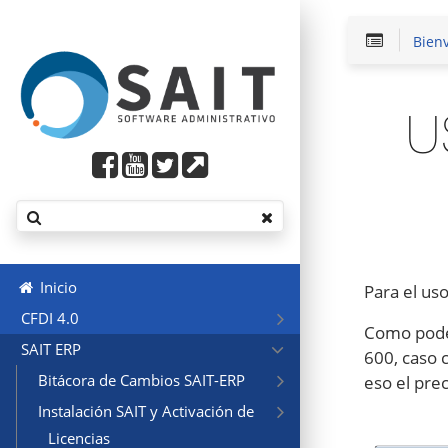
Bien
U
Inicio
Para el uso
CFDI 4.0
Como podem
SAIT ERP
600, caso c
Bitácora de Cambios SAIT-ERP
eso el prec
Instalación SAIT y Activación de
Licencias