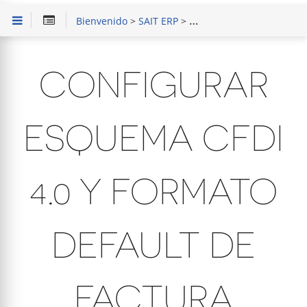
Bienvenido
>
SAIT ERP
>
Configuración de Empres
CONFIGURAR
ESQUEMA CFDI
4.0 Y FORMATO
DEFAULT DE
FACTURA