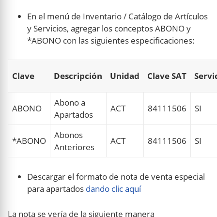
En el menú de Inventario / Catálogo de Artículos
y Servicios, agregar los conceptos ABONO y
*ABONO con las siguientes especificaciones:
Clave
Descripción
Unidad
Clave SAT
Servi
Abono a
ABONO
ACT
84111506
SI
Apartados
Abonos
*ABONO
ACT
84111506
SI
Anteriores
Descargar el formato de nota de venta especial
para apartados
dando clic aquí
La nota se vería de la siguiente manera