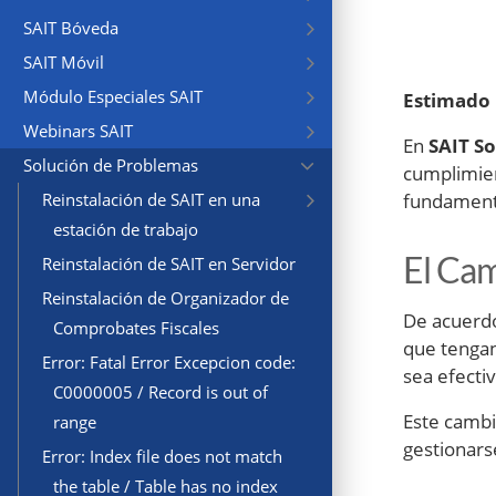
SAIT Bóveda
SAIT Móvil
Módulo Especiales SAIT
Estimado 
Webinars SAIT
En
SAIT S
Solución de Problemas
cumplimien
fundamenta
Reinstalación de SAIT en una
estación de trabajo
El Cam
Reinstalación de SAIT en Servidor
Reinstalación de Organizador de
De acuerdo
Comprobates Fiscales
que tenga
Error: Fatal Error Excepcion code:
sea efecti
C0000005 / Record is out of
Este cambi
range
gestionars
Error: Index file does not match
the table / Table has no index