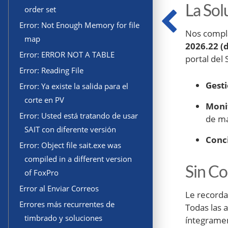
La Sol
order set
Error: Not Enough Memory for file
Nos compla
map
2026.22 (
Error: ERROR NOT A TABLE
portal del 
Error: Reading File
Gesti
Error: Ya existe la salida para el
corte en PV
Monit
Error: Usted está tratando de usar
de ma
SAIT con diferente versión
Conci
Error: Object file sait.exe was
compiled in a different version
Sin Co
of FoxPro
Error al Enviar Correos
Le recordam
Errores más recurrentes de
Todas las 
timbrado y soluciones
íntegrame