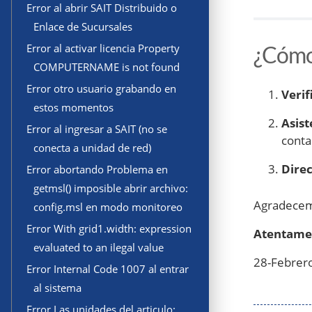
Error al abrir SAIT Distribuido o
Enlace de Sucursales
¿Cómo
Error al activar licencia Property
COMPUTERNAME is not found
Error otro usuario grabando en
Verif
estos momentos
Asist
Error al ingresar a SAIT (no se
conta
conecta a unidad de red)
Direc
Error abortando Problema en
getmsl() imposible abrir archivo:
Agradecemo
config.msl en modo monitoreo
Error With grid1.width: expression
Atentame
evaluated to an ilegal value
28-Febrer
Error Internal Code 1007 al entrar
al sistema
Error Las unidades del articulo: