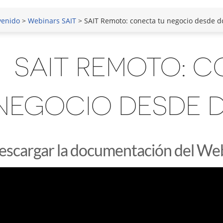
venido
>
Webinars SAIT
> SAIT Remoto: conecta tu negocio desde d
SAIT REMOTO: 
NEGOCIO DESDE 
escargar la documentación del Web