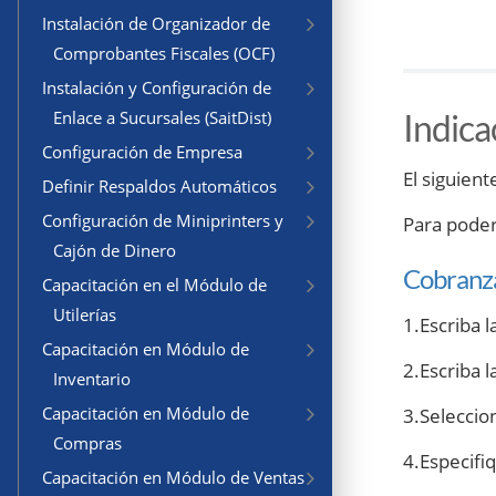
Instalación de Organizador de
Comprobantes Fiscales (OCF)
Instalación y Configuración de
Indica
Enlace a Sucursales (SaitDist)
Configuración de Empresa
El siguient
Definir Respaldos Automáticos
Configuración de Miniprinters y
Para poder 
Cajón de Dinero
Cobranza
Capacitación en el Módulo de
Utilerías
1.Escriba l
Capacitación en Módulo de
2.Escriba l
Inventario
Capacitación en Módulo de
3.Seleccio
Compras
4.Especifi
Capacitación en Módulo de Ventas