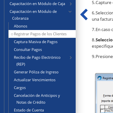
5.Capture 
Capacitación en Módulo de Caja
Capacitación en Módulo de
6.Seleccio
Cobranza
una factur
Abonos
7.En caso 
Registrar Pagos de los Clientes
8.
Selecci
Captura Masiva de Pagos
especifiqu
Consultar Pagos
9.Presione
Recibo de Pago Electrónico
(REP)
Generar Póliza de Ingreso
Actualizar Vencimientos
Cargos
Cancelación de Anticipos y
Notas de Crédito
Estado de Cuenta