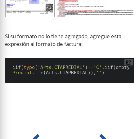
Si su formato no lo tiene agregado, agregue esta
expresión al formato de factura:
iif(
type
(
'Arts.CTAPREDIAL'
)==
'C'
,iif(empty(Ar
Predial: '
+(Arts.CTAPREDIAL)),
''