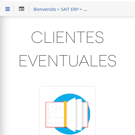
Bienvenido
>
SAIT ERP
>
Capacitación en Módulo 
CLIENTES
EVENTUALES