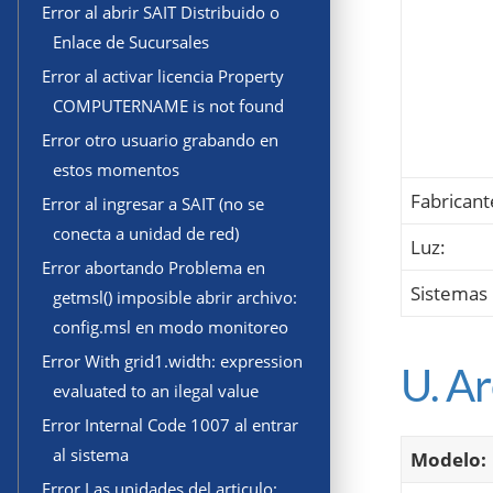
Error al abrir SAIT Distribuido o
Enlace de Sucursales
Error al activar licencia Property
COMPUTERNAME is not found
Error otro usuario grabando en
estos momentos
Fabricant
Error al ingresar a SAIT (no se
conecta a unidad de red)
Luz:
Error abortando Problema en
Sistemas
getmsl() imposible abrir archivo:
config.msl en modo monitoreo
Error With grid1.width: expression
U. A
evaluated to an ilegal value
Error Internal Code 1007 al entrar
al sistema
Modelo:
Error Las unidades del articulo: