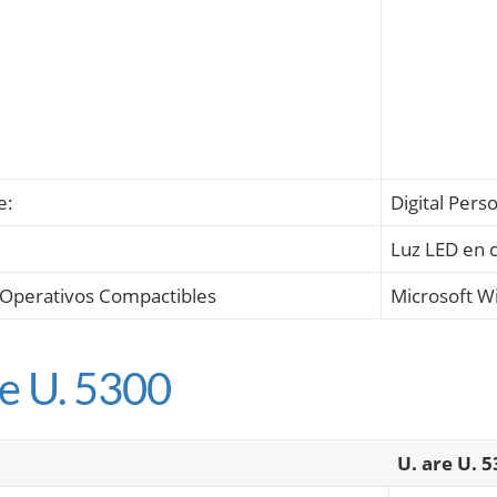
e:
Digital Pers
Luz LED en c
 Operativos Compactibles
Microsoft Wi
re U. 5300
U. are U. 