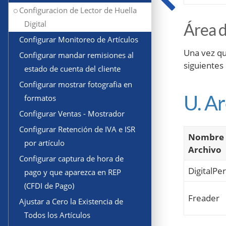
Configuracion de Lector de Huella
Digital
Área 
Configurar Monitoreo de Artículos
Una vez qu
Configurar mandar remisiones al
siguientes
estado de cuenta del cliente
Configurar mostrar fotografia en
U. A
formatos
Configurar Ventas - Mostrador
Configurar Retención de IVA e ISR
Nombre 
por artículo
Archivo
Configurar captura de hora de
DigitalPe
pago y que aparezca en REP
(CFDI de Pago)
Freader
Ajustar a Cero la Existencia de
Todos los Artículos