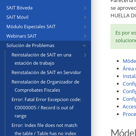
Parecería l
se aprovec
SAIT Bóveda
HUELLA DI
SAIT Móvil
Módulo Especiales SAIT
Es por e
Webinars SAIT
solucion
Solución de Problemas
Reinstalación de SAIT en una
Módel
estación de trabajo
Área 
Reinstalación de SAIT en Servidor
Insta
Reinstalación de Organizador de
Confi
Comprobates Fiscales
Confi
Confi
Error: Fatal Error Excepcion code:
Acces
C0000005 / Record is out of
Proce
range
Error: Index file does not match
Módelo
the table / Table has no index