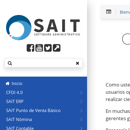
Bien
Inicio
Como usted
usuarios o
CFDI 4.0
realizar ci
SAIT ERP
SAIT Punto de Venta Básico
En muchas 
gerentes g
SAIT Nómina
SAIT Contable