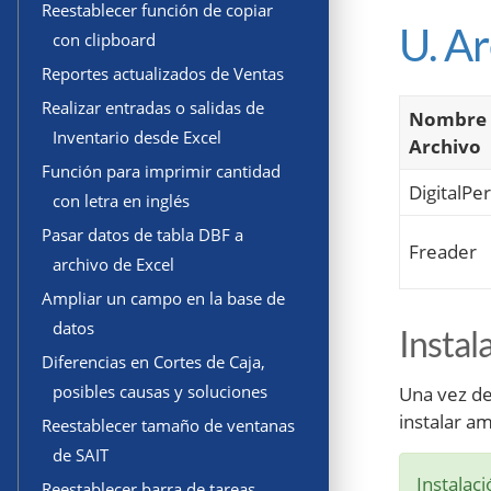
Reestablecer función de copiar
U. A
con clipboard
Reportes actualizados de Ventas
Realizar entradas o salidas de
Nombre 
Inventario desde Excel
Archivo
Función para imprimir cantidad
DigitalPe
con letra en inglés
Pasar datos de tabla DBF a
Freader
archivo de Excel
Ampliar un campo en la base de
datos
Instal
Diferencias en Cortes de Caja,
posibles causas y soluciones
Una vez de
instalar a
Reestablecer tamaño de ventanas
de SAIT
Instalac
Reestablecer barra de tareas