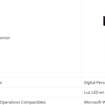
Lector:
e:
Digital Per
Luz LED en 
 Operativos Compactibles
Microsoft W