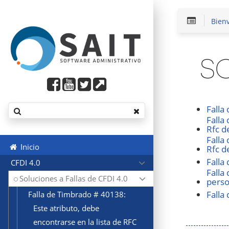
Bien
SO
Falla
Falla
Rfc d
Falla
Inicio
Rfc d
Falla
CFDI 4.0
Falla
Soluciones a Fallas de CFDI 4.0
perso
Falla
Falla de Timbrado # 40138:
Este atributo, debe
encontrarse en la lista de RFC