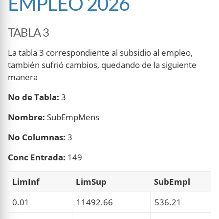
EMPLEO 2026
TABLA 3
La tabla 3 correspondiente al subsidio al empleo,
también sufrió cambios, quedando de la siguiente
manera
No de Tabla:
3
Nombre:
SubEmpMens
No Columnas:
3
Conc Entrada:
149
LimInf
LimSup
SubEmpl
0.01
11492.66
536.21