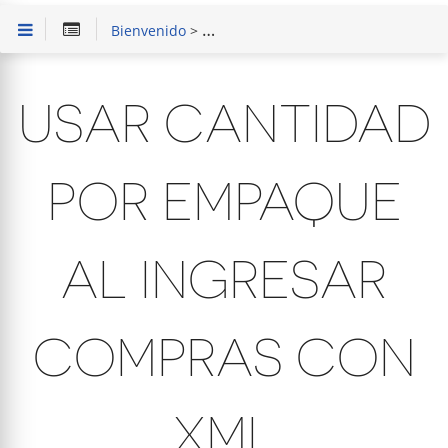
Bienvenido
>
SAIT Punto de Venta Básico
>
Capaci
USAR CANTIDAD
POR EMPAQUE
AL INGRESAR
COMPRAS CON
XML