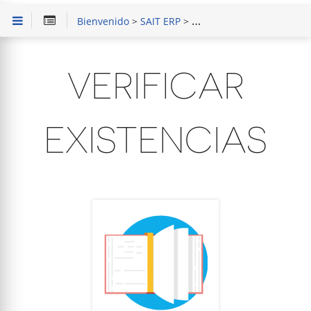
Bienvenido
>
SAIT ERP
>
Capacitación en Módulo d
VERIFICAR
EXISTENCIAS