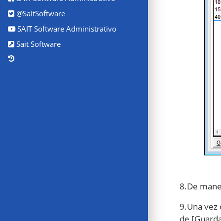
@SaitSoftware
SAIT Software Administrativo
Sait Software
8.De maner
9.Una vez 
de [Guardar