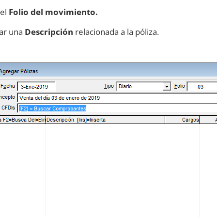
 el
Folio del movimiento.
car una
Descripción
relacionada a la póliza.