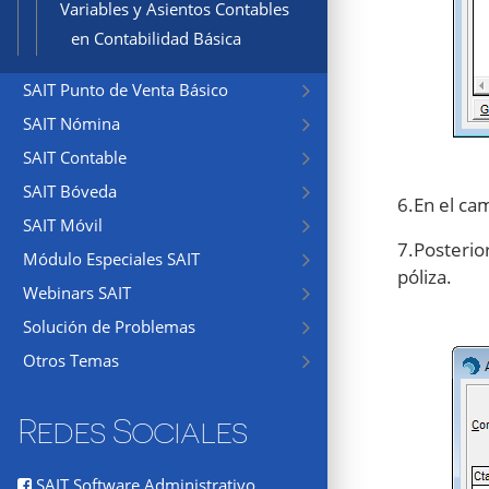
Variables y Asientos Contables
en Contabilidad Básica
SAIT Punto de Venta Básico
SAIT Nómina
SAIT Contable
SAIT Bóveda
6.En el c
SAIT Móvil
7.Posterio
Módulo Especiales SAIT
póliza.
Webinars SAIT
Solución de Problemas
Otros Temas
Redes Sociales
SAIT Software Administrativo