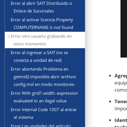
Error al abrir SAIT Distribuido o
Enlace de Sucursales
Error al activar licencia Property
COMPUTERNAME is not found
Error otro usuario grabando en
estos momentos
Error al ingresar a SAIT (no se
conecta a unidad de red)
Error abortando Problema en
Agreg
getmsl() imposible abrir archivo:
equip
config.msl en modo monitoreo
como 
Error With grid1.width: expression
evaluated to an ilegal value
Tener
impor
Error Internal Code 1007 al entrar
al sistema
Ident
Error Las unidades del articulo: