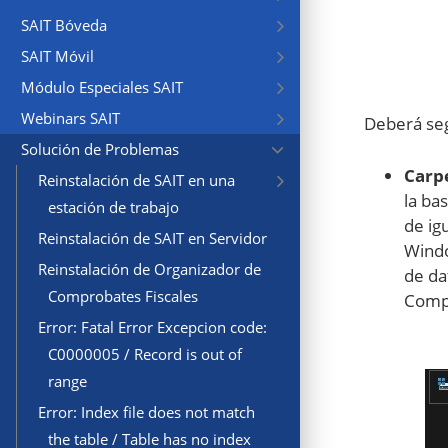
SAIT Bóveda
SAIT Móvil
Módulo Especiales SAIT
Webinars SAIT
Deberá seg
Solución de Problemas
Carpe
Reinstalación de SAIT en una
la ba
estación de trabajo
de ig
Reinstalación de SAIT en Servidor
Windo
Reinstalación de Organizador de
de da
Comprobates Fiscales
Compa
Error: Fatal Error Excepcion code:
C0000005 / Record is out of
range
Error: Index file does not match
the table / Table has no index