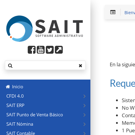
Bien
En la sigu
Reque
Inicio
CFDI 4.0
Siste
SAIT ERP
No Wi
SAIT Punto de Venta Básico
Conta
Memo
SAIT Nómina
1 Pue
SAIT Contable