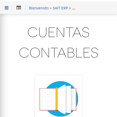
Bienvenido
>
SAIT ERP
>
Capacitación en el Módul
CUENTAS
CONTABLES