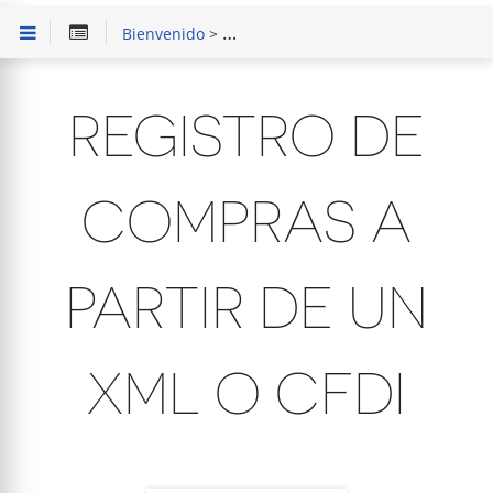
Bienvenido
>
SAIT Punto de Venta Básico
>
Capaci
REGISTRO DE
COMPRAS A
PARTIR DE UN
XML O CFDI